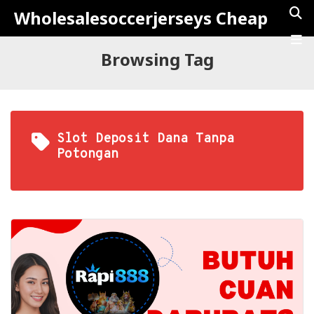
Wholesalesoccerjerseys Cheap
Browsing Tag
Slot Deposit Dana Tanpa
Potongan