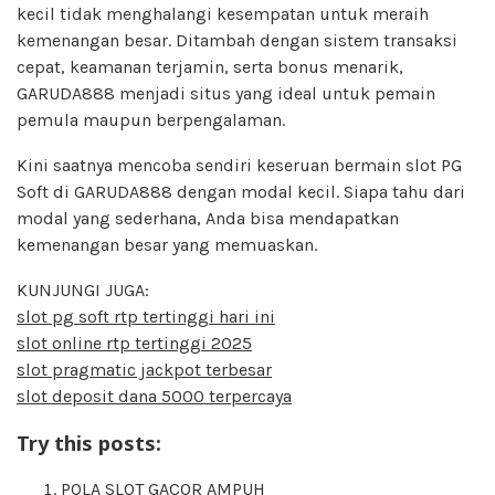
kecil tidak menghalangi kesempatan untuk meraih
kemenangan besar. Ditambah dengan sistem transaksi
cepat, keamanan terjamin, serta bonus menarik,
GARUDA888 menjadi situs yang ideal untuk pemain
pemula maupun berpengalaman.
Kini saatnya mencoba sendiri keseruan bermain slot PG
Soft di GARUDA888 dengan modal kecil. Siapa tahu dari
modal yang sederhana, Anda bisa mendapatkan
kemenangan besar yang memuaskan.
KUNJUNGI JUGA:
slot pg soft rtp tertinggi hari ini
slot online rtp tertinggi 2025
slot pragmatic jackpot terbesar
slot deposit dana 5000 terpercaya
Try this posts:
POLA SLOT GACOR AMPUH