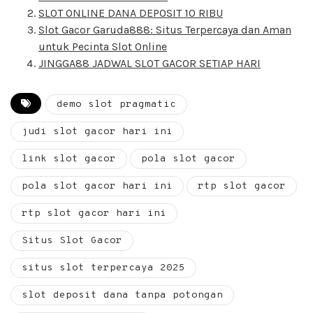
SLOT ONLINE DANA DEPOSIT 10 RIBU
Slot Gacor Garuda888: Situs Terpercaya dan Aman
untuk Pecinta Slot Online
JINGGA88 JADWAL SLOT GACOR SETIAP HARI
demo slot pragmatic
judi slot gacor hari ini
link slot gacor
pola slot gacor
pola slot gacor hari ini
rtp slot gacor
rtp slot gacor hari ini
Situs Slot Gacor
situs slot terpercaya 2025
slot deposit dana tanpa potongan