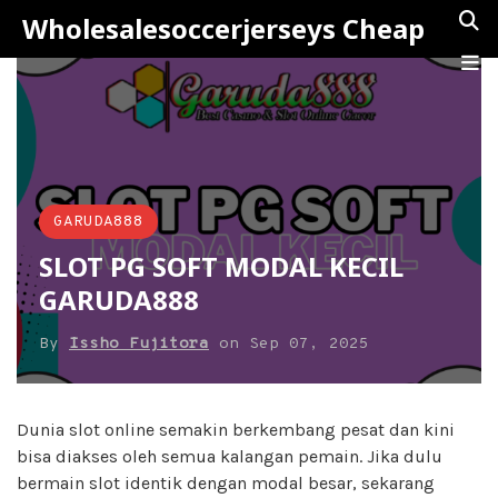
Wholesalesoccerjerseys Cheap
GARUDA888
SLOT PG SOFT MODAL KECIL
GARUDA888
By
Issho Fujitora
on
Sep 07, 2025
Dunia slot online semakin berkembang pesat dan kini
bisa diakses oleh semua kalangan pemain. Jika dulu
bermain slot identik dengan modal besar, sekarang