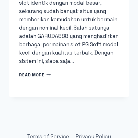
slot identik dengan modal besar,
sekarang sudah banyak situs yang
memberikan kemudahan untuk bermain
dengan nominal kecil. Salah satunya
adalah GARUDA888 yang menghadirkan
berbagai permainan slot PG Soft modal
kecil dengan kualitas terbaik. Dengan
sistem ini, siapa saja…
SLOT
READ MORE
PG
SOFT
MODAL
KECIL
GARUDA888
Terms of Service
Privacy Policy