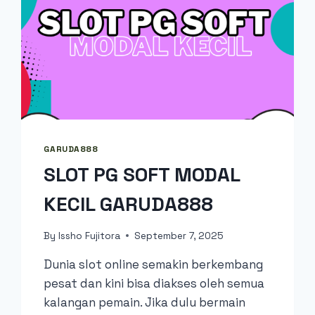
GARUDA888
SLOT PG SOFT MODAL
KECIL GARUDA888
By
Issho Fujitora
September 7, 2025
Dunia slot online semakin berkembang
pesat dan kini bisa diakses oleh semua
kalangan pemain. Jika dulu bermain