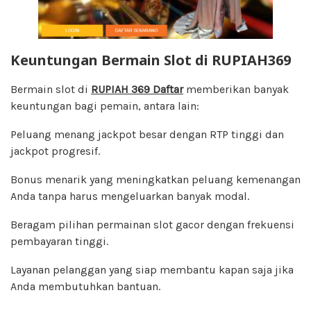
Keuntungan Bermain Slot di RUPIAH369
Bermain slot di
RUPIAH 369 Daftar
memberikan banyak
keuntungan bagi pemain, antara lain:
Peluang menang jackpot besar dengan RTP tinggi dan
jackpot progresif.
Bonus menarik yang meningkatkan peluang kemenangan
Anda tanpa harus mengeluarkan banyak modal.
Beragam pilihan permainan slot gacor dengan frekuensi
pembayaran tinggi.
Layanan pelanggan yang siap membantu kapan saja jika
Anda membutuhkan bantuan.