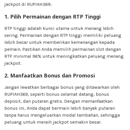
jackpot di RUPIAH369:
1. Pilih Permainan dengan RTP Tinggi
RTP tinggi adalah kunci utama untuk menang lebih
sering. Permainan dengan RTP tinggi memiliki peluang
lebih besar untuk memberikan kemenangan kepada
pemain. Pastikan Anda memilih permainan slot dengan
RTP minimal 96% untuk meningkatkan peluang menang
jackpot.
2. Manfaatkan Bonus dan Promosi
Jangan lewatkan berbagai bonus yang ditawarkan oleh
RUPIAH369, seperti bonus selamat datang, bonus
deposit, dan putaran gratis. Dengan memanfaatkan
bonus ini, Anda dapat bermain lebih banyak putaran
tanpa harus mengeluarkan modal tambahan, sehingga
peluang untuk meraih jackpot semakin besar.