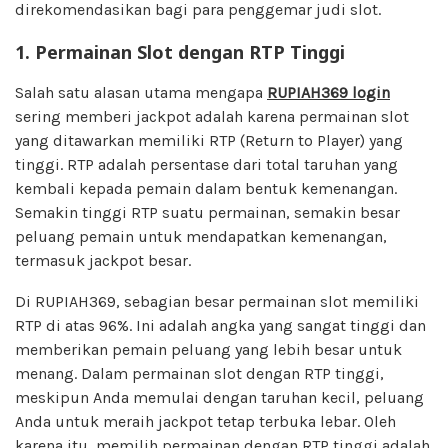
direkomendasikan bagi para penggemar judi slot.
1. Permainan Slot dengan RTP Tinggi
Salah satu alasan utama mengapa
RUPIAH369 login
sering memberi jackpot adalah karena permainan slot
yang ditawarkan memiliki RTP (Return to Player) yang
tinggi. RTP adalah persentase dari total taruhan yang
kembali kepada pemain dalam bentuk kemenangan.
Semakin tinggi RTP suatu permainan, semakin besar
peluang pemain untuk mendapatkan kemenangan,
termasuk jackpot besar.
Di RUPIAH369, sebagian besar permainan slot memiliki
RTP di atas 96%. Ini adalah angka yang sangat tinggi dan
memberikan pemain peluang yang lebih besar untuk
menang. Dalam permainan slot dengan RTP tinggi,
meskipun Anda memulai dengan taruhan kecil, peluang
Anda untuk meraih jackpot tetap terbuka lebar. Oleh
karena itu, memilih permainan dengan RTP tinggi adalah