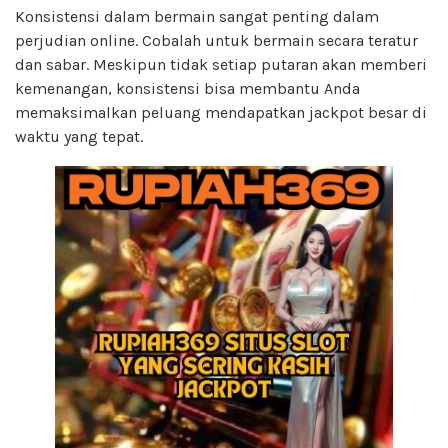
Konsistensi dalam bermain sangat penting dalam
perjudian online. Cobalah untuk bermain secara teratur
dan sabar. Meskipun tidak setiap putaran akan memberi
kemenangan, konsistensi bisa membantu Anda
memaksimalkan peluang mendapatkan jackpot besar di
waktu yang tepat.