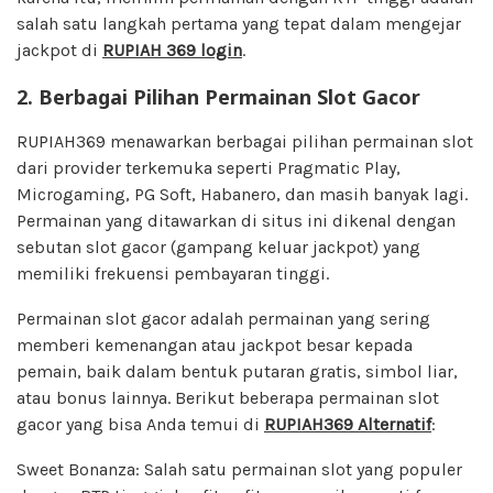
salah satu langkah pertama yang tepat dalam mengejar
jackpot di
RUPIAH 369 login
.
2. Berbagai Pilihan Permainan Slot Gacor
RUPIAH369 menawarkan berbagai pilihan permainan slot
dari provider terkemuka seperti Pragmatic Play,
Microgaming, PG Soft, Habanero, dan masih banyak lagi.
Permainan yang ditawarkan di situs ini dikenal dengan
sebutan slot gacor (gampang keluar jackpot) yang
memiliki frekuensi pembayaran tinggi.
Permainan slot gacor adalah permainan yang sering
memberi kemenangan atau jackpot besar kepada
pemain, baik dalam bentuk putaran gratis, simbol liar,
atau bonus lainnya. Berikut beberapa permainan slot
gacor yang bisa Anda temui di
RUPIAH369 Alternatif
:
Sweet Bonanza: Salah satu permainan slot yang populer