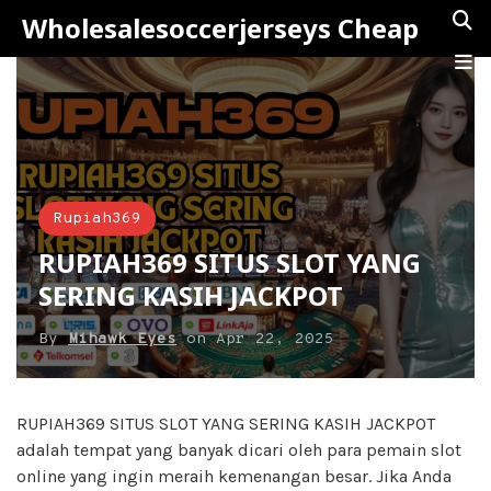
Wholesalesoccerjerseys Cheap
Rupiah369
RUPIAH369 SITUS SLOT YANG
SERING KASIH JACKPOT
By
Mihawk Eyes
on
Apr 22, 2025
RUPIAH369 SITUS SLOT YANG SERING KASIH JACKPOT
adalah tempat yang banyak dicari oleh para pemain slot
online yang ingin meraih kemenangan besar. Jika Anda