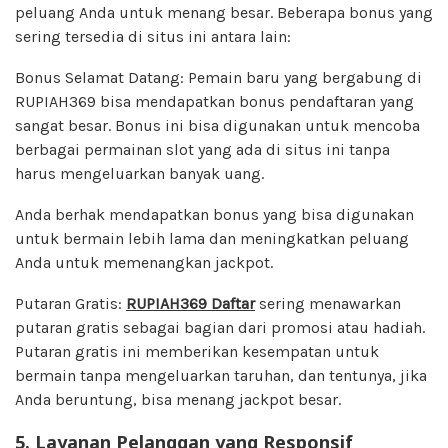
peluang Anda untuk menang besar. Beberapa bonus yang
sering tersedia di situs ini antara lain:
Bonus Selamat Datang: Pemain baru yang bergabung di
RUPIAH369 bisa mendapatkan bonus pendaftaran yang
sangat besar. Bonus ini bisa digunakan untuk mencoba
berbagai permainan slot yang ada di situs ini tanpa
harus mengeluarkan banyak uang.
Anda berhak mendapatkan bonus yang bisa digunakan
untuk bermain lebih lama dan meningkatkan peluang
Anda untuk memenangkan jackpot.
Putaran Gratis:
RUPIAH369 Daftar
sering menawarkan
putaran gratis sebagai bagian dari promosi atau hadiah.
Putaran gratis ini memberikan kesempatan untuk
bermain tanpa mengeluarkan taruhan, dan tentunya, jika
Anda beruntung, bisa menang jackpot besar.
5. Layanan Pelanggan yang Responsif