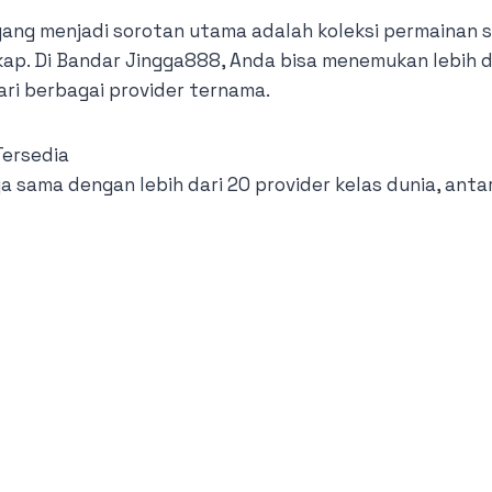
yang menjadi sorotan utama adalah koleksi permainan 
kap. Di Bandar Jingga888, Anda bisa menemukan lebih da
ari berbagai provider ternama.
Tersedia
 sama dengan lebih dari 20 provider kelas dunia, antar