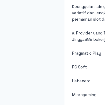
Keunggulan lain 
variatif dan leng
permainan slot d
a. Provider yang 
Jingga888 bekerja
Pragmatic Play
PG Soft
Habanero
Microgaming