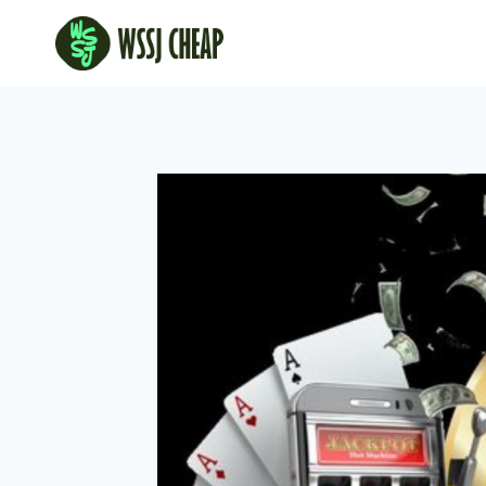
Skip
to
content