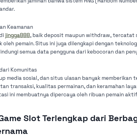
memberikan jaminan bahwa sistem RNG (Random Number
andar.
 dan Keamanan
di
jingga888
, baik deposit maupun withdraw, tercatat 
 oleh pemain. Situs ini juga dilengkapi dengan teknolog
lindungi semua data pengguna dari kebocoran dan pen
 dari Komunitas
up media sosial, dan situs ulasan banyak memberikan te
an transaksi, kualitas permainan, dan keramahan lay
asi ini membuatnya dipercaya oleh ribuan pemain aktif 
 Game Slot Terlengkap dari Berba
Ternama