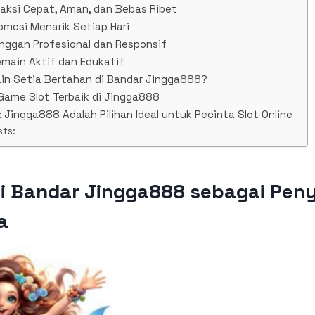
saksi Cepat, Aman, dan Bebas Ribet
omosi Menarik Setiap Hari
anggan Profesional dan Responsif
emain Aktif dan Edukatif
in Setia Bertahan di Bandar Jingga888?
 Game Slot Terbaik di Jingga888
: Jingga888 Adalah Pilihan Ideal untuk Pecinta Slot Online
sts:
si Bandar Jingga888 sebagai Peny
a