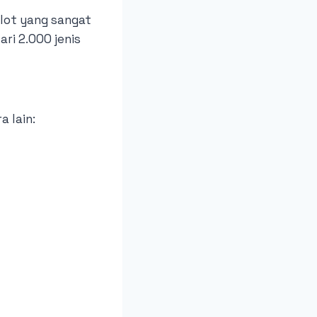
slot yang sangat
ri 2.000 jenis
a lain: