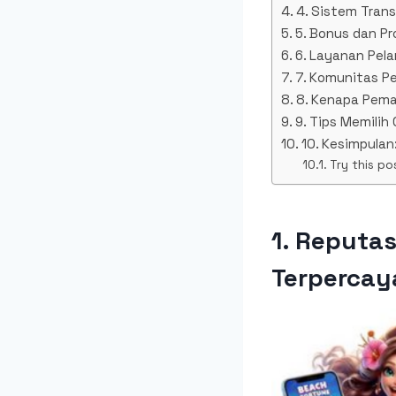
4. Sistem Tran
5. Bonus dan Pr
6. Layanan Pel
7. Komunitas P
8. Kenapa Pema
9. Tips Memilih
10. Kesimpulan
Try this po
1. Reputa
Terpercay