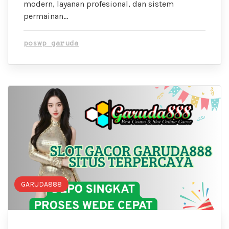
modern, layanan profesional, dan sistem
permainan…
poswp garuda
GARUDA888