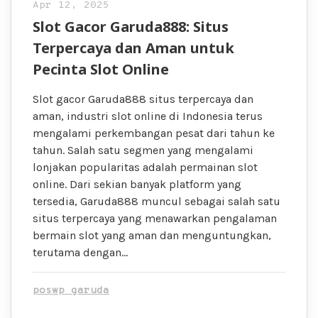
Apr 12, 2025
Slot Gacor Garuda888: Situs
Terpercaya dan Aman untuk
Pecinta Slot Online
Slot gacor Garuda888 situs terpercaya dan
aman, industri slot online di Indonesia terus
mengalami perkembangan pesat dari tahun ke
tahun. Salah satu segmen yang mengalami
lonjakan popularitas adalah permainan slot
online. Dari sekian banyak platform yang
tersedia, Garuda888 muncul sebagai salah satu
situs terpercaya yang menawarkan pengalaman
bermain slot yang aman dan menguntungkan,
terutama dengan…
poswp garuda